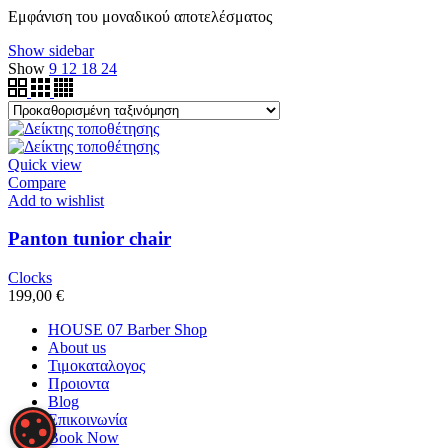
Εμφάνιση του μοναδικού αποτελέσματος
Show sidebar
Show
9
12
18
24
Quick view
Compare
Add to wishlist
Panton tunior chair
Clocks
199,00
€
HOUSE 07 Barber Shop
About us
Τιμοκαταλογος
Προιοντα
Blog
Επικοινωνία
ΡΥΘΜΊΣΕΙΣ COOKIES
Book Now