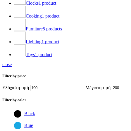
Clocks
1 product
Cooking
1 product
Furniture
5 products
Lighting
1 product
Toys
1 product
close
Filter by price
Ελάχιστη τιμή
Μέγιστη τιμή
Filter by color
Black
Blue